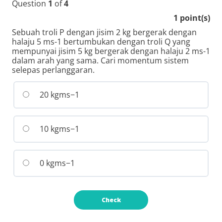
Question
1
of
4
1
point(s)
Sebuah troli P dengan jisim 2 kg bergerak dengan
halaju 5 ms-1 bertumbukan dengan troli Q yang
mempunyai jisim 5 kg bergerak dengan halaju 2 ms-1
dalam arah yang sama. Cari momentum sistem
selepas perlanggaran.
20 kgms−1
10 kgms−1
0 kgms−1