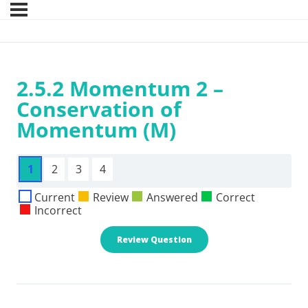
2.5.2 Momentum 2 –
Conservation of
Momentum (M)
1
2
3
4
Current
Review
Answered
Correct
Incorrect