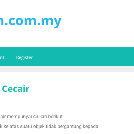
on.com.my
nt
Register
 Cecair
ir mempunyai ciri-ciri berikut:
k ke atas suatu objek tidak bergantung kepada