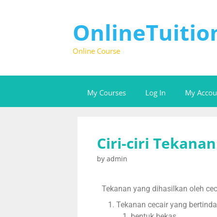
OnlineTuiti
Online Course
My Courses
Log In
My Accou
Ciri-ciri Tekanan
by
admin
Tekanan yang dihasilkan oleh ceca
Tekanan cecair yang bertinda
bentuk bekas