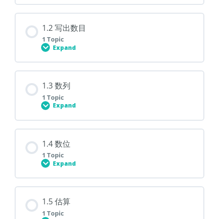
Lesson Content
1.2 写出数目
0% COMPLETE
0/1 Steps
1 Topic
Expand
1.1 数值
Lesson Content
1.3 数列
0% COMPLETE
0/1 Steps
1 Topic
1.1.1 数值
Expand
1.2 写出数目
Lesson Content
1.4 数位
0% COMPLETE
0/1 Steps
1 Topic
Expand
1.3 数列
Lesson Content
1.5 估算
0% COMPLETE
0/1 Steps
1 Topic