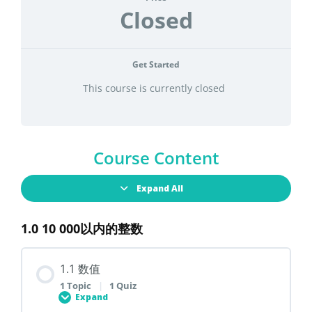
Closed
Get Started
This course is currently closed
Course Content
Expand All
1.0 10 000以内的整数
1.1 数值
1 Topic
|
1 Quiz
Expand