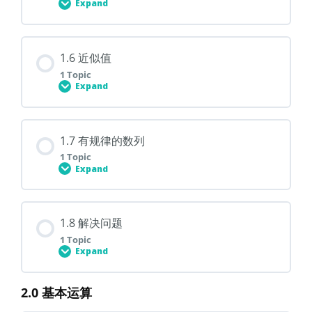
Expand
1.4 数位
Lesson Content
1.6 近似值
0% COMPLETE
0/1 Steps
1 Topic
Expand
1.5 估算
Lesson Content
1.7 有规律的数列
0% COMPLETE
0/1 Steps
1 Topic
Expand
1.6 近似值
Lesson Content
1.8 解决问题
0% COMPLETE
0/1 Steps
1 Topic
Expand
1.7 有规律的数列
2.0 基本运算
Lesson Content