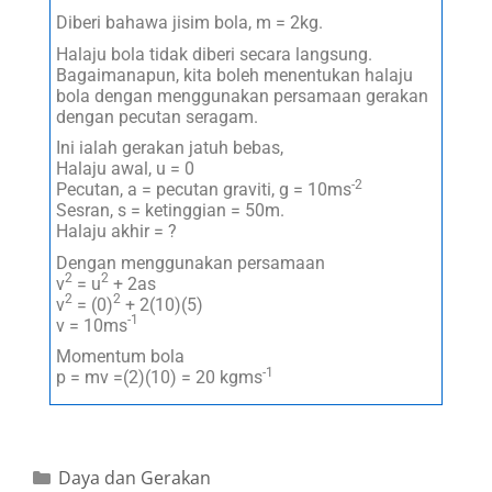
Diberi bahawa jisim bola, m = 2kg.
Halaju bola tidak diberi secara langsung.
Bagaimanapun, kita boleh menentukan halaju
bola dengan menggunakan persamaan gerakan
dengan pecutan seragam.
Ini ialah gerakan jatuh bebas,
Halaju awal, u = 0
-2
Pecutan, a = pecutan graviti, g = 10ms
Sesran, s = ketinggian = 50m.
Halaju akhir = ?
Dengan menggunakan persamaan
2
2
v
= u
+ 2as
2
2
v
= (0)
+ 2(10)(5)
-1
v = 10ms
Momentum bola
-1
p = mv =(2)(10) = 20 kgms
Daya dan Gerakan