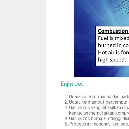
Enjin Jet
Udara disedut masuk dari had
Udara termampat bercampur d
Gas ekzos yang dihasilkan dipa
kemudian memutarkan kompre
Gas ekzos berhalaju tinggi di
Process ini menghasilkan sat