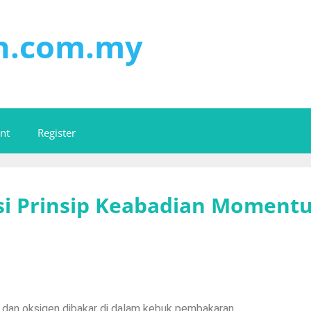
on.com.my
nt
Register
asi Prinsip Keabadian Moment
dan oksigen dibakar di dalam kebuk pembakaran.