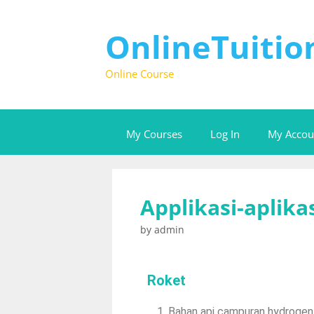
OnlineTuiti
Online Course
My Courses
Log In
My Accou
Applikasi-aplik
by
admin
Roket
Bahan api campuran hydrogen 