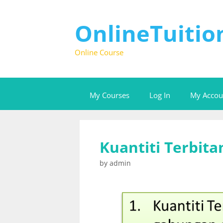
OnlineTuiti
Online Course
My Courses
Log In
My Accou
Kuantiti Terbita
by
admin