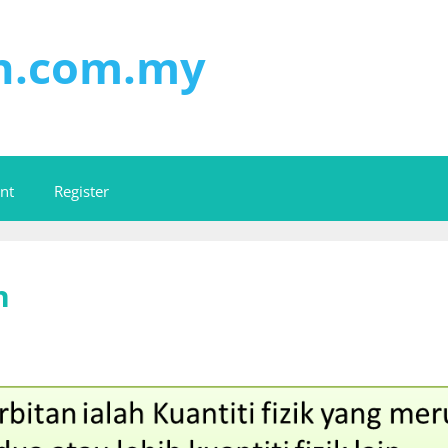
on.com.my
nt
Register
n