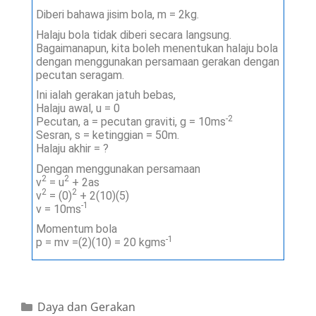
Diberi bahawa jisim bola, m = 2kg.
Halaju bola tidak diberi secara langsung.
Bagaimanapun, kita boleh menentukan halaju bola
dengan menggunakan persamaan gerakan dengan
pecutan seragam.
Ini ialah gerakan jatuh bebas,
Halaju awal, u = 0
-2
Pecutan, a = pecutan graviti, g = 10ms
Sesran, s = ketinggian = 50m.
Halaju akhir = ?
Dengan menggunakan persamaan
2
2
v
= u
+ 2as
2
2
v
= (0)
+ 2(10)(5)
-1
v = 10ms
Momentum bola
-1
p = mv =(2)(10) = 20 kgms
Daya dan Gerakan