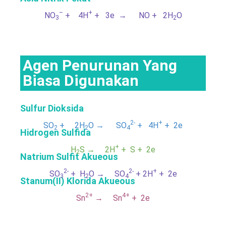
–
+
NO
+ 4H
+ 3e → NO + 2H
O
3
2
Agen Penurunan Yang
Biasa Digunakan
Sulfur Dioksida
2-
+
SO
+ 2H
O → SO
+ 4H
+ 2e
2
2
4
Hidrogen Sulfida
+
H
S → 2H
+ S + 2e
2
Natrium Sulfit Akueous
2-
2-
+
SO
+ H
O → SO
+ 2H
+ 2e
3
2
4
Stanum(II) Klorida Akueous
2+
4+
Sn
→ Sn
+ 2e