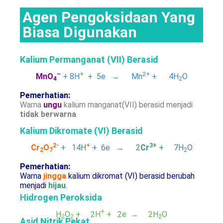
Agen Pengoksidaan Yang
Biasa Digunakan
Kalium Permanganat (VII) Berasid
–
+
2+
MnO
+ 8H
+ 5e → Mn
+ 4H
O
4
2
Pemerhatian:
Warna
ungu
kalium manganat(VII) berasid menjadi
tidak berwarna
.
Kalium Dikromate (VI) Berasid
2-
+
3+
Cr
O
+ 14H
+ 6e → 2
Cr
+ 7H
O
2
7
2
Pemerhatian:
Warna
jingga
kalium dikromat (VI) berasid berubah
menjadi
hijau
.
Hidrogen Peroksida
+
H
O
+ 2H
+ 2e → 2H
O
2
2
2
Asid Nitrik Pekat