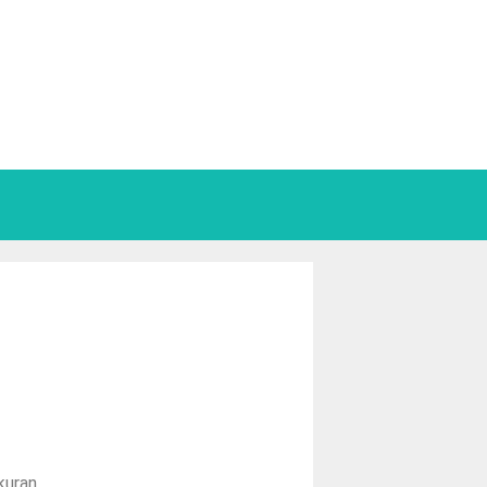
kuran.