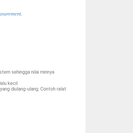
easurement.
stem sehingga nilai minnya
lu kecil.
ang diulang-ulang. Contoh ralat