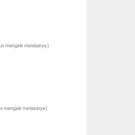
s mengalir melaluinya
.)
s mengalir melaluinya
.
)