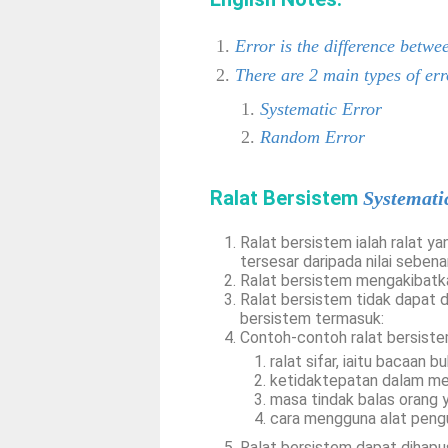
Error is the difference betwe
There are 2 main types of er
Systematic Error
Random Error
Ralat Bersistem
Systemati
Ralat bersistem ialah ralat 
tersesar daripada nilai sebenar
Ralat bersistem mengakibatka
Ralat bersistem tidak dapat 
bersistem termasuk:
Contoh-contoh ralat bersist
ralat sifar, iaitu bacaan 
ketidaktepatan dalam men
masa tindak balas orang 
cara mengguna alat pengu
Ralat bersistem dapat dihapu