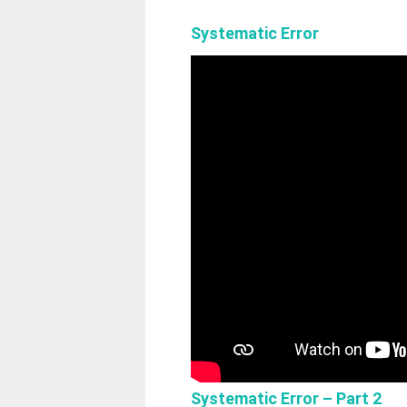
Systematic Error
Systematic Error – Part 2