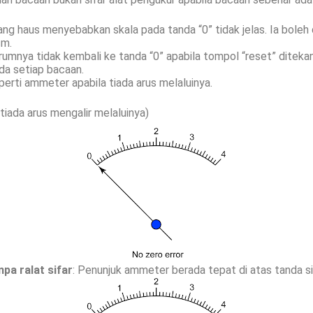
ng haus menyebabkan skala pada tanda “0” tidak jelas. Ia bole
cm.
rumnya tidak kembali ke tanda “0” apabila tompol “reset” diteka
ada setiap bacaan.
erti ammeter apabila tiada arus melaluinya.
iada arus mengalir melaluinya)
npa ralat sifar
: Penunjuk ammeter berada tepat di atas tanda sif