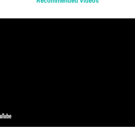
Recommended Videos