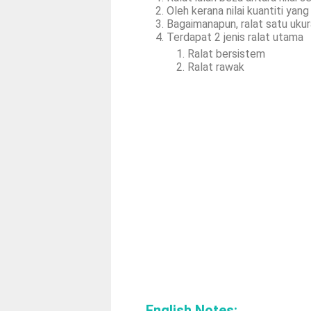
Oleh kerana nilai kuantiti yan
Bagaimanapun, ralat satu ukur
Terdapat 2 jenis ralat utama
Ralat bersistem
Ralat rawak
English Notes: