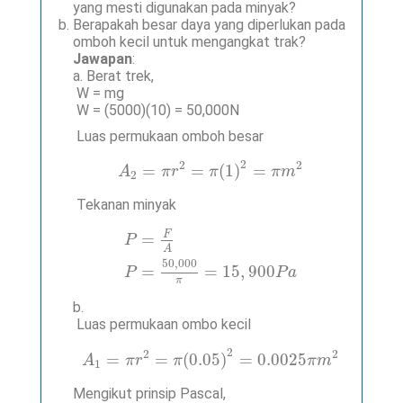
yang mesti digunakan pada minyak?
Berapakah besar daya yang diperlukan pada
omboh kecil untuk mengangkat trak?
Jawapan
:
a. Berat trek,
W = mg
W = (5000)(10) = 50,000N
Luas permukaan omboh besar
A
2
=
π
r
2
=
π
(
1
)
2
=
π
m
2
2
2
2
=
=
(
1
)
=
A
π
r
π
π
m
2
Tekanan minyak
P
=
F
A
P
=
50
,
000
π
=
15
,
900
P
a
F
=
P
A
50
,
000
=
=
15
,
900
P
P
a
π
b.
Luas permukaan ombo kecil
A
1
=
π
r
2
=
π
(
0.05
)
2
=
0.0025
π
m
2
2
2
2
=
=
(
0.05
)
=
0.0025
A
π
r
π
π
m
1
Mengikut prinsip Pascal,