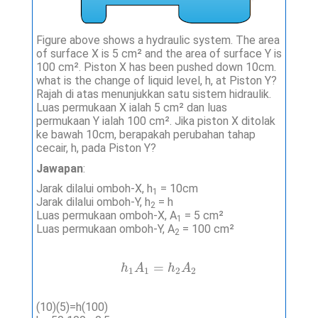
Figure above shows a hydraulic system. The area
of surface X is 5 cm² and the area of surface Y is
100 cm². Piston X has been pushed down 10cm.
what is the change of liquid level, h, at Piston Y?
Rajah di atas menunjukkan satu sistem hidraulik.
Luas permukaan X ialah 5 cm² dan luas
permukaan Y ialah 100 cm². Jika piston X ditolak
ke bawah 10cm, berapakah perubahan tahap
cecair, h, pada Piston Y?
Jawapan
:
Jarak dilalui omboh-X, h
= 10cm
1
Jarak dilalui omboh-Y, h
= h
2
Luas permukaan omboh-X, A
= 5 cm²
1
Luas permukaan omboh-Y, A
= 100 cm²
2
h
1
A
1
=
h
2
A
2
=
h
A
h
A
1
1
2
2
(
10
)
(
5
)
=
h
(
100
)