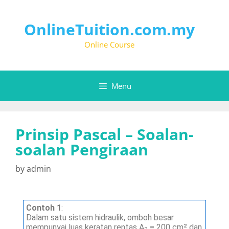
OnlineTuition.com.my
Online Course
Menu
Prinsip Pascal – Soalan-
soalan Pengiraan
by
admin
Contoh 1
:
Dalam satu sistem hidraulik, omboh besar
mempunyai luas keratan rentas A
= 200 cm² dan