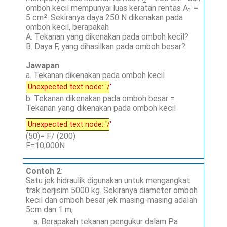
2
omboh kecil mempunyai luas keratan rentas A
=
1
5 cm². Sekiranya daya 250 N dikenakan pada
omboh kecil, berapakah
A. Tekanan yang dikenakan pada omboh kecil?
B. Daya F, yang dihasilkan pada omboh besar?
Jawapan
:
a. Tekanan dikenakan pada omboh kecil
Unexpected text node: '/'
Unexpected text node: '/'
b. Tekanan dikenakan pada omboh besar =
Tekanan yang dikenakan pada omboh kecil
Unexpected text node: '/'
Unexpected text node: '/'
(
50
)
=
F
/
(
200
)
F
=
10
,
000
N
Contoh 2
:
Satu jek hidraulik digunakan untuk mengangkat
trak berjisim 5000 kg. Sekiranya diameter omboh
kecil dan omboh besar jek masing-masing adalah
5cm dan 1 m,
Berapakah tekanan pengukur dalam Pa